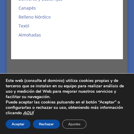
Canapés
Relleno Nórdico
Textil
Almohadas
Este web (consulte el dominio) utiliza cookies propias y de
terceros que se instalan en su equipo para realizar análisis de
uso y medición del Web para mejorar nuestros servicios y
Bases y somieres articulados
facilitar su navegación.
Puede aceptar las cookies pulsando en el botón “Aceptar” o
Dentro de los diferentes
tipos de somier
que
configurarlas o rechazar su uso, obteniendo más información
podemos comprar, las
bases articuladas
son la
clicando
AQUÍ
opción que mejor se puede adaptar nuestro cuerpo.
Aceptar
Rechazar
Ajustes
Estos modelos están provistos de reguladores para
personalizar el confort
que queremos y están