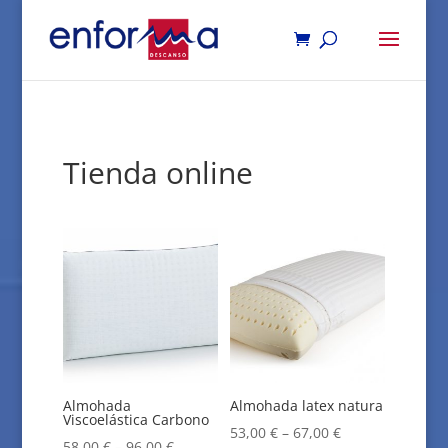
Tienda online
Almohada
Almohada latex natura
Viscoelástica Carbono
53,00
€
–
67,00
€
58,00
€
–
96,00
€