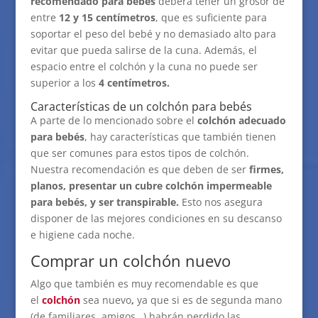
recomendado para bebés
deberá tener un grosor de
entre
12 y 15 centímetros
, que es suficiente para
soportar el peso del bebé y no demasiado alto para
evitar que pueda salirse de la cuna. Además, el
espacio entre el colchón y la cuna no puede ser
superior a los
4 centímetros.
Características de un colchón para bebés
A parte de lo mencionado sobre el
colchón adecuado
para bebés
, hay características que también tienen
que ser comunes para estos tipos de colchón.
Nuestra recomendación es que deben de ser
firmes,
planos, presentar un cubre colchón impermeable
para bebés, y ser transpirable.
Esto nos asegura
disponer de las mejores condiciones en su descanso
e higiene cada noche.
Comprar un colchón nuevo
Algo que también es muy recomendable es que
el
colchón
sea nuevo
,
ya que si es de segunda mano
(de familiares, amigos…) habrán perdido las